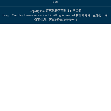
~06
XML
月
Copyright @ 江苏钒奇医药科技有限公司
21
Jiangsu Vanching Pharmaceuticals Co.,Ltd.All rights reserved
食品商务网
盖德化工网
日，...
备案信息：
苏ICP备18003930号-1