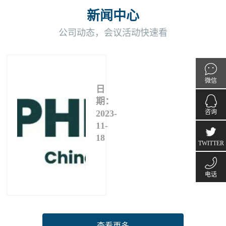
新闻中心
公司动态，会议活动快速看
2024
CPHI
微信
日
上
期：
海
咨询
2023-
11-
在线咨
18
TWITTER
2024
询
TWITT
年
电话
世
1529
界
制
药
查看更多