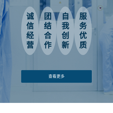
诚
团
自
服
信
结
我
务
经
合
创
优
营
作
新
质
查看更多