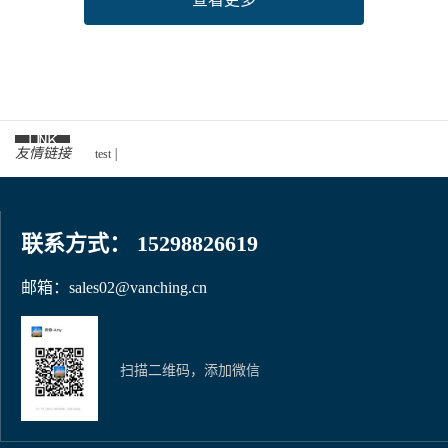
原
料
中
国
展
览
会
友情链接
|
test
（CPHI
China），
展
联系方式： 15298826619
会
时
邮箱：sales02@vanching.cn
间：
2024
年
06
扫描二维码，添加微信
月
19
日